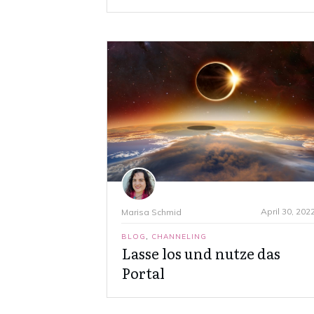
April 30, 202
Marisa Schmid
BLOG
,
CHANNELING
Lasse los und nutze das
Portal