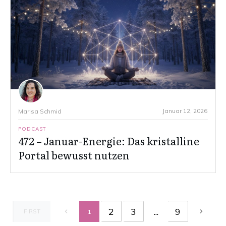
Januar 12, 2026
Marisa Schmid
PODCAST
472 – Januar-Energie: Das kristalline
Portal bewusst nutzen
2
3
...
9
FIRST
1