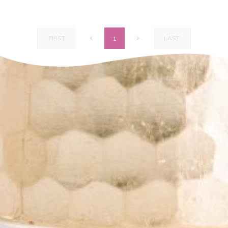
FIRST
LAST
1