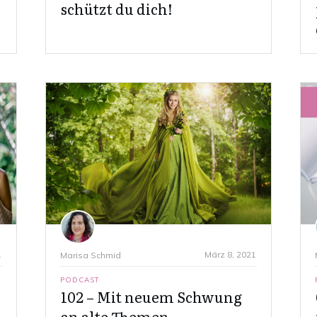
schützt du dich!
1
März 8, 2021
Marisa Schmid
PODCAST
102 – Mit neuem Schwung
an alte Themen