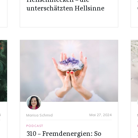
unterschätzten Hellsinne
4
Mai 27, 2024
Marisa Schmid
PODCAST
310 – Fremdenergien: So