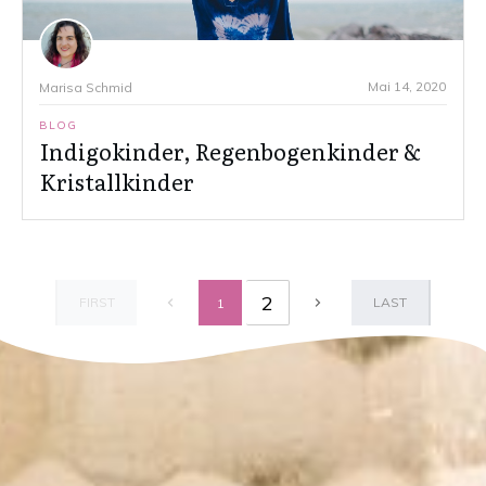
Mai 14, 2020
Marisa Schmid
BLOG
Indigokinder, Regenbogenkinder &
Kristallkinder
2
FIRST
LAST
1