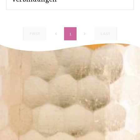
FIRST
LAST
1