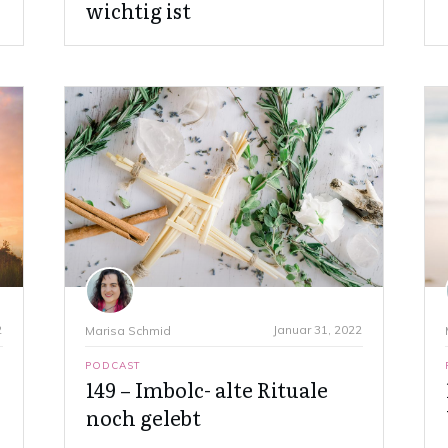
wichtig ist
2
Januar 31, 2022
Marisa Schmid
PODCAST
149 – Imbolc- alte Rituale
noch gelebt